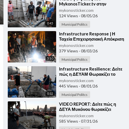
MykonosTicker.tv στην
Αλευκάνδρα: Πώς η ΔΕΥΑΜ
mykonosticker.com
μετατρέπει το αντλιοστάσιο σε
124 Views
·
08/05/26
πυλώνα υδραυλικής
0:45
ανθεκτικότητας της Μυκόνου
Municipal Politcs
⁣Infrastructure Response | Η
Ταχεία Επιχειρησιακή Απόκριση
της ΔΕΥΑΜ στη Φάμπρικα
mykonosticker.com
Αναδεικνύει τη Μετάβαση σε ένα
379 Views
·
08/03/26
Νέο Μοντέλο Συστηματικής και
5:10
Ενεργού Διαχείρισης των
Municipal Politcs
Κρίσιμων Υποδομών της
⁣⁣Infrastructure Resilience: Δείτε
Μυκόνου
πώς η ΔΕΥΑΜ Θωρακίζει το
Αντλιοστάσιο στα Παλαιά
mykonosticker.com
Σφαγεία – Βίντεο από την
445 Views
·
08/01/26
Επιχείρηση Εξυγίανσης
0:32
Municipal Politcs
⁣⁣VIDEO REPORT: Δείτε πώς η
ΔΕΥΑ Μυκόνου θωρακίζει
υδρομηχανικά & εξυγιαίνει
mykonosticker.com
μοριακά τον Πλατύ Γιαλό
585 Views
·
07/31/26
1:27