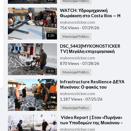
Municipal Politcs
⁣⁣WATCH: Υδρομηχανική
Θωράκιση στο Costa Ilios — Η
ΔΕΥΑΜ ενισχύει τις Υπόγειες
mykonosticker.com
Υποδομές της Μυκόνου
756 Views
·
07/29/26
1:20
Municipal Politcs
⁣DSC_5443⁣[MYKONOSTICKER
TV] Μεγάλη επιχειρησιακή
παρέμβαση της ΔΕΥΑΜ στη
mykonosticker.com
Χώρα – Καθαρισμός και τεχνική
870 Views
·
07/28/26
εξυγίανση του δικτύου λυμάτων
0:31
σε Τρία Πηγάδια και Άγιο
Municipal Politcs
Ευθύμιο
⁣⁣Infrastructure Resilience ΔΕΥΑ
Μυκόνου: Ο φακός του
MykonosTicker.tv καταγράφει
mykonosticker.com
την προληπτική θωράκιση του
1,187 Views
·
07/25/26
δικτύου λυμάτων της Χώρας
4:00
Municipal Politcs
⁣⁣ Video Report | Στον «Πυρήνα»
των Υποδομών της Μυκόνου –
Επιχείρηση Θωράκισης στο
mykonosticker.com