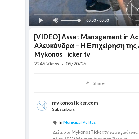
00:00 / 00:00
⁣[VIDEO] Asset Management in Ac
Αλευκάνδρα – Η Επιχείρηση της
MykonosTicker.tv
2245
Views
·
05/20/26
Share
mykonosticker.com
Subscribers
In
Municipal Politcs
⁣Δείτε στο MykonosTicker.tv τα στιγμιότυπα
πό τη ΔΕΥΑΜ και τη Διοίκηση Βερώνη.