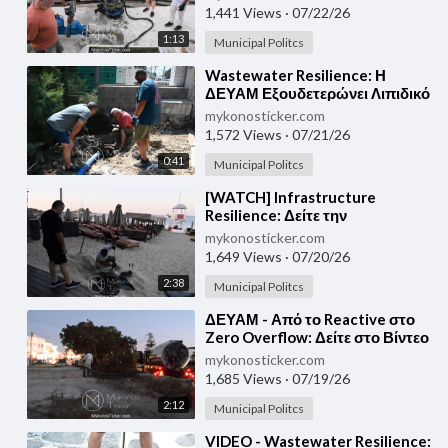
Αντλιοστάσιο της Μεγάλης
1,441 Views
·
07/22/26
Άμμου
1:13
Municipal Politcs
⁣⁣Wastewater Resilience: Η
ΔΕΥΑΜ Εξουδετερώνει Λιπιδικό
Φορτίο στον Άγ. Στέφανο
mykonosticker.com
1,572 Views
·
07/21/26
0:41
Municipal Politcs
⁣⁣[WATCH] Infrastructure
Resilience: Δείτε την
Υδρομηχανική Επιχείρηση της
mykonosticker.com
ΔΕΥΑΜ στον Πλατύ Γιαλό –
1,649 Views
·
07/20/26
Προληπτική Ενίσχυση &
2:38
Μοριακή Εξυγίανση σε Πλήρη
Municipal Politcs
Δράση!
⁣⁣ΔΕΥΑΜ - Από το Reactive στο
Zero Overflow: Δείτε στο Βίντεο
την Επιχείρηση Proactive
mykonosticker.com
Governance στον Κόρφο υπό
1,685 Views
·
07/19/26
Συνθήκες Ακραίας Υδραυλικής
2:12
Πίεσης
Municipal Politcs
⁣⁣VIDEO - Wastewater Resilience: