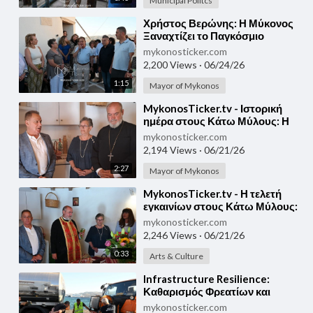
Municipal Politcs
⁣Χρήστος Βερώνης: Η Μύκονος
Ξαναχτίζει το Παγκόσμιο
Αφήγημά της Μέσα από την
mykonosticker.com
Πολιτιστική Κληρονομιά
2,200 Views
·
06/24/26
1:15
Mayor of Mykonos
⁣MykonosTicker.tv - Ιστορική
ημέρα στους Κάτω Μύλους: Η
τελετή εγκαινίων του
mykonosticker.com
Ανεμόμυλου και ο χαιρετισμός
2,194 Views
·
06/21/26
του Δημάρχου, Χρήστου
2:27
Βερώνη
Mayor of Mykonos
⁣⁣MykonosTicker.tv - Η τελετή
εγκαινίων στους Κάτω Μύλους:
Ο χαιρετισμός του π. Πέτρου
mykonosticker.com
Μαραγκού για την παραχώρηση
2,246 Views
·
06/21/26
του Ανεμόμυλου
0:33
Arts & Culture
⁣⁣Infrastructure Resilience:
Καθαρισμός Φρεατίων και
αγωγών του Παραλιακού
mykonosticker.com