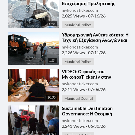
Επιχείρηση Προληπτικής
Θωράκισης του Δικτύου
mykonosticker.com
Λυμάτων σε Τρία Πηγάδια και
2,025 Views
·
07/16/26
Άγιο Ευθύμιο
0:54
Municipal Politcs
⁣Υδρομηχανική Ανθεκτικότητα: Η
Τεχνική Εξυγίανση Αγωγών και
Φρεατίων στον Ορνό από το
mykonosticker.com
Εξειδικευμένο Όχημα της
2,226 Views
·
07/11/26
ΔΕΥΑΜ
1:04
Municipal Politcs
⁣VIDEO: Ο φακός του
MykonosTicker.tv στην
καταμέτρηση των ψήφων και
mykonosticker.com
την επίσημη ανακοίνωση των
2,211 Views
·
07/06/26
νικητών για τη Δημοτική
10:35
Επιτροπή!
Municipal Council
⁣Sustainable Destination
Governance: Η Θεσμική
Ωριμότητα της Μυκόνου Μέσα
mykonosticker.com
από την Υπόγεια Υδρομηχανική
2,241 Views
·
06/30/26
Θωράκιση
0:43