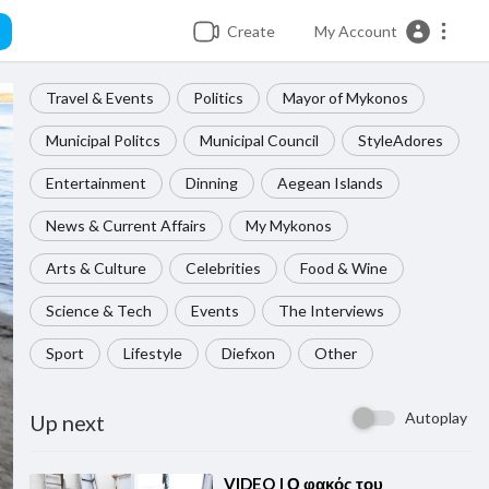
Create
My Account
Travel & Events
Politics
Mayor of Mykonos
Municipal Politcs
Municipal Council
StyleAdores
Entertainment
Dinning
Aegean Islands
News & Current Affairs
My Mykonos
Arts & Culture
Celebrities
Food & Wine
Science & Tech
Events
The Interviews
Sport
Lifestyle
Diefxon
Other
Autoplay
Up next
⁣VIDEO | Ο φακός του