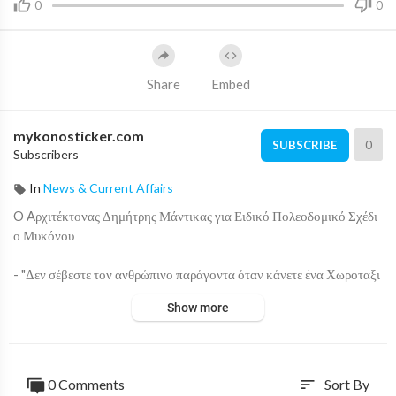
0
0
Share
Embed
mykonosticker.com
0
SUBSCRIBE
Subscribers
In
News & Current Affairs
⁣O Aρχιτέκτονας Δημήτρης Μάντικας για Ειδικό Πολεοδομικό Σχέδι
ο Μυκόνου
- "Δεν σέβεστε τον ανθρώπινο παράγοντα όταν κάνετε ένα Χωροταξι
κό
Show more
- "Το χωροταξικό έχει άμεση σχέση με τον σεβασμό του ανθρώπινου
πράγοντος"
0 Comments
Sort By
sort
⁣Δείτε ολόκληρη την τοποθέτηση του Δημήτρη Μάντικα στο βίντεο