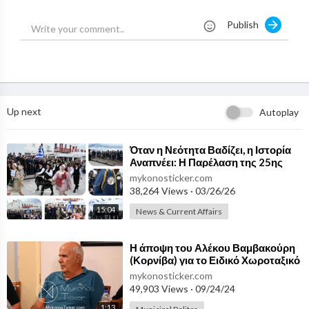
Publish
Up next
Autoplay
⁣Όταν η Νεότητα Βαδίζει, η Ιστορία
Αναπνέει: Η Παρέλαση της 25ης
Μαρτίου στη Μύκονο ως Ύμνος
mykonosticker.com
Ελευθερίας και Ανδρείας [video]
38,264 Views
·
03/26/26
15:04
News & Current Affairs
⁣⁣Η άποψη του Αλέκου Βαμβακούρη
(Κορνίβα) για το Ειδικό Χωροταξικό
Πλαίσιο του Τουρισμού [Video]
mykonosticker.com
49,903 Views
·
09/24/24
1:13