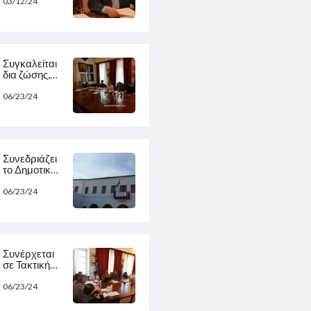
ομόφωνα
03/12/24
από το
Δημοτικό
Συμβούλιο ο
προϋπολογι
σμός του
Συγκαλείται
Λιμενικού
δια ζώσης,
Ταμείου
την Τετάρτη,
Μυκόνου ..
η Δημοτική
06/23/24
κοινότητα
Μυκόνου
Συνεδριάζει
το Δημοτικό
Συμβούλιο
06/23/24
Συνέρχεται
σε Τακτική
Συνεδρίαση
το Δημοτικό
06/23/24
Συμβούλιο