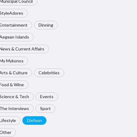
Municipal Council
StyleAdores
Entertainment
Dinning
Aegean Islands
News & Current Affairs
My Mykonos
Arts & Culture
Celebrities
Food & Wine
Science & Tech
Events
The Interviews
Sport
Lifestyle
Diefxon
Other